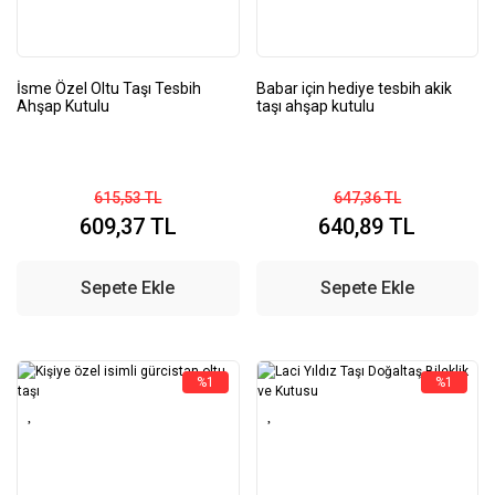
İsme Özel Oltu Taşı Tesbih
Babar için hediye tesbih akik
Ahşap Kutulu
taşı ahşap kutulu
615,53 TL
647,36 TL
609,37 TL
640,89 TL
Sepete Ekle
Sepete Ekle
%1
%1