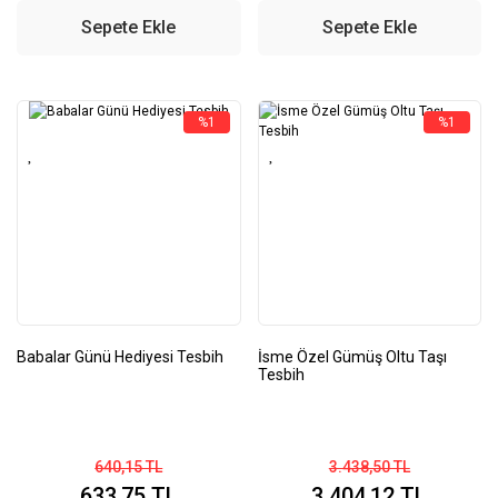
Sepete Ekle
Sepete Ekle
%1
%1
Babalar Günü Hediyesi Tesbih
İsme Özel Gümüş Oltu Taşı
Tesbih
640,15 TL
3.438,50 TL
633,75 TL
3.404,12 TL