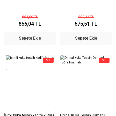
864,69 TL
682,34 TL
856,04 TL
675,51 TL
Sepete Ekle
Sepete Ekle
%1
%1
İsimli kuka tesbih kadife kutulu
Orjinal Kuka Tesbih Osmanlı