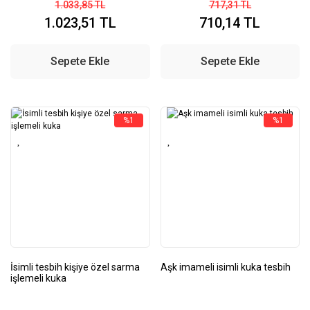
1.033,85 TL
717,31 TL
1.023,51 TL
710,14 TL
Sepete Ekle
Sepete Ekle
%1
%1
İsimli tesbih kişiye özel sarma
Aşk imameli isimli kuka tesbih
işlemeli kuka