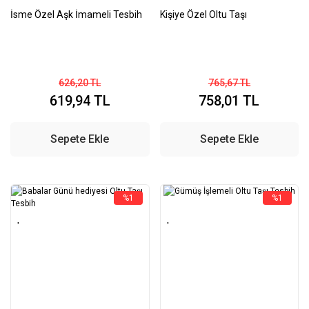
İsme Özel Aşk İmameli Tesbih
Kişiye Özel Oltu Taşı
626,20 TL
765,67 TL
619,94 TL
758,01 TL
Sepete Ekle
Sepete Ekle
%1
%1