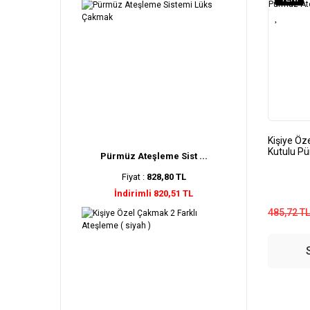
Kişiye Öz
Kutulu P
Pürmüz Ateşleme Sist ...
Fiyat :
828,80 TL
İndirimli 820,51 TL
485,72 TL