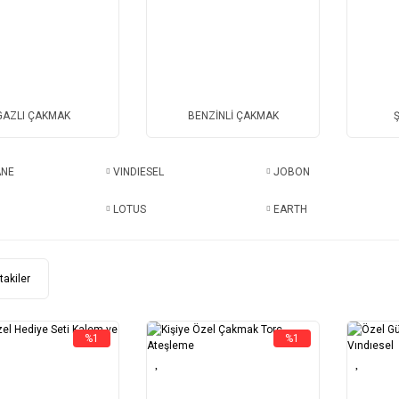
GAZLI ÇAKMAK
BENZİNLİ ÇAKMAK
ANE
VINDIESEL
JOBON
LOTUS
EARTH
takiler
%1
%1