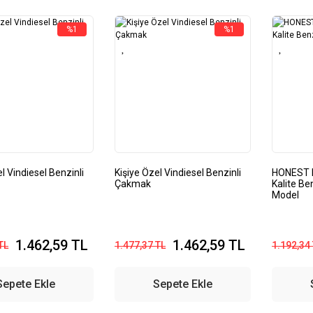
%1
%1
l Vindiesel Benzinli
Kişiye Özel Vindiesel Benzinli
HONEST K
Çakmak
Kalite Be
Model
1.462,59 TL
1.462,59 TL
TL
1.477,37 TL
1.192,34
Sepete Ekle
Sepete Ekle