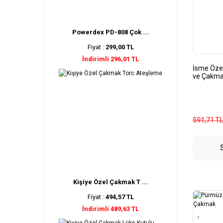
Powerdex PD-808 Çok ...
Fiyat :
299,00 TL
İndirimli 296,01 TL
İsme Özel
ve Çakm
591,71 TL
Kişiye Özel Çakmak T ...
Fiyat :
494,57 TL
İndirimli 489,63 TL