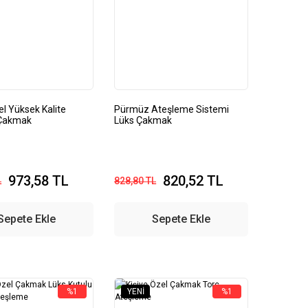
el Yüksek Kalite
Pürmüz Ateşleme Sistemi
 Çakmak
Lüks Çakmak
973,58 TL
820,52 TL
L
828,80 TL
Sepete Ekle
Sepete Ekle
%1
YENI
%1