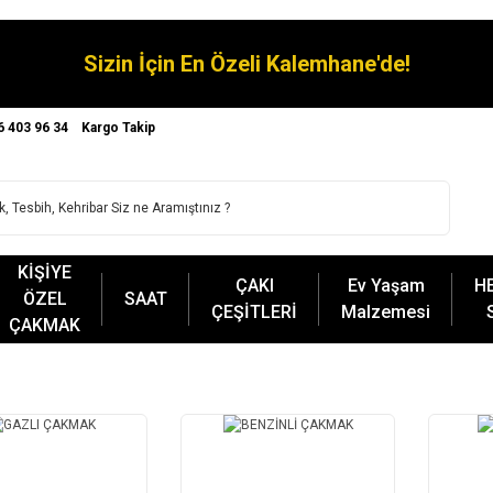
Sizin İçin En Özeli Kalemhane'de!
6 403 96 34
Kargo Takip
KİŞİYE
ÇAKI
Ev Yaşam
H
ÖZEL
SAAT
ÇEŞİTLERİ
Malzemesi
ÇAKMAK