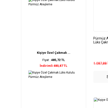
Pürmüz A
Lüks Ça
Kişiye Özel Çakmak ...
Fiyat :
485,72 TL
1.087,88 
İndirimli 480,87 TL