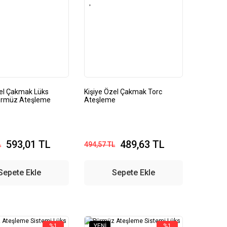
zel Çakmak Lüks
Kişiye Özel Çakmak Torc
ürmüz Ateşleme
Ateşleme
593,01 TL
489,63 TL
L
494,57 TL
Sepete Ekle
Sepete Ekle
%1
YENI
%1