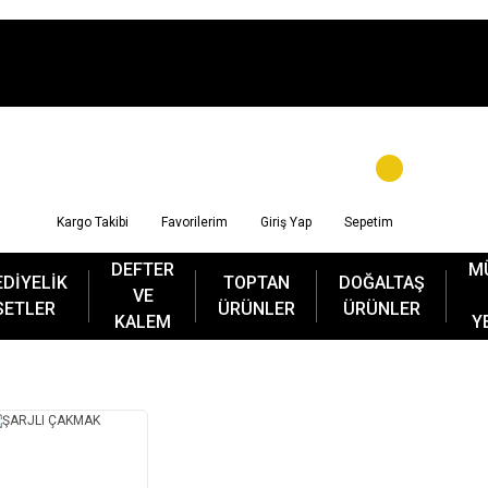
Kargo Takibi
Favorilerim
Giriş Yap
Sepetim
DEFTER
M
EDİYELİK
TOPTAN
DOĞALTAŞ
VE
SETLER
ÜRÜNLER
ÜRÜNLER
KALEM
Y