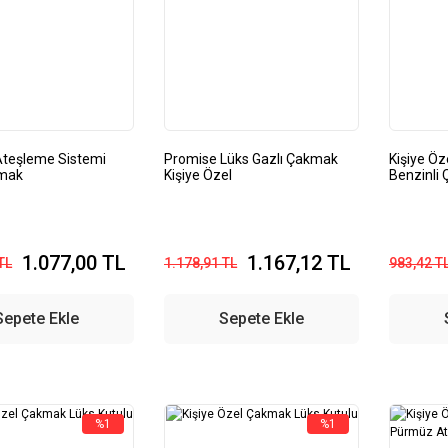
teşleme Sistemi
Promise Lüks Gazlı Çakmak
Kişiye Öz
kmak
Kişiye Özel
Benzinli
1.077,00 TL
1.167,12 TL
TL
1.178,91 TL
983,42 T
Sepete Ekle
Sepete Ekle
%1
%1