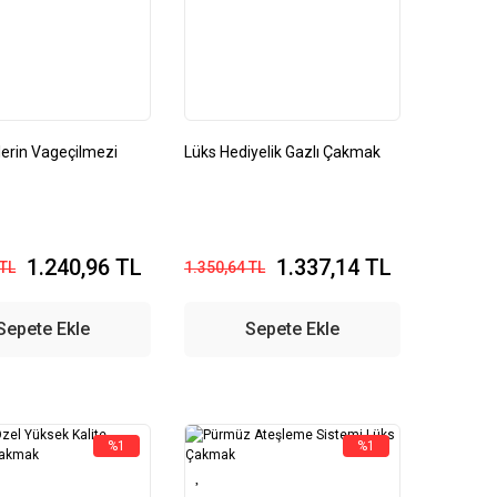
lerin Vageçilmezi
Lüks Hediyelik Gazlı Çakmak
1.240,96 TL
1.337,14 TL
 TL
1.350,64 TL
Sepete Ekle
Sepete Ekle
%1
%1