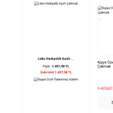
Lüks Hediyelik Gazlı ...
Kişiye Öze
Fiyat :
1.451,90 TL
Çakmak
İndirimli 1.437,38 TL
1.477,37 