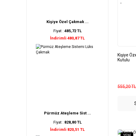
Kişiye Özel Çakmak ...
Fiyat :
485,72 TL
İndirimli 480,87 TL
Kişiye Öz
Kutulu
555,20 TL
Pürmüz Ateşleme Sist ...
Fiyat :
828,80 TL
İndirimli 820,51 TL
YENI