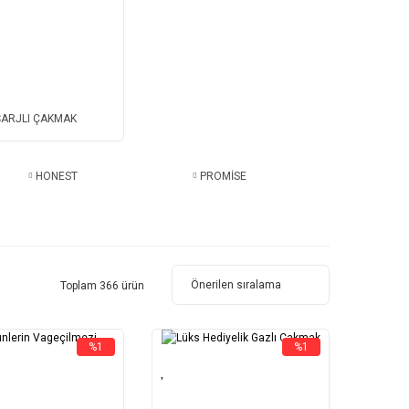
ŞARJLI ÇAKMAK
HONEST
PROMİSE
Toplam 366 ürün
%1
%1