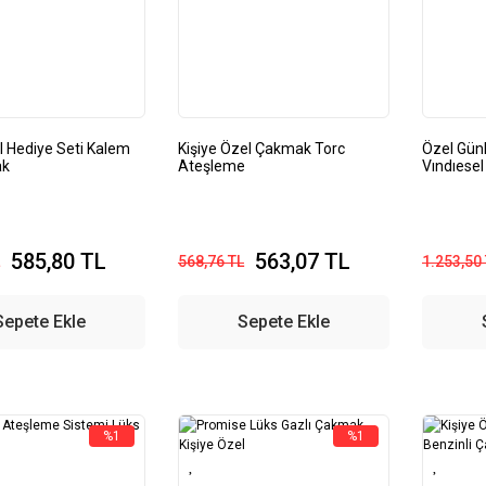
 Hediye Seti Kalem
Kişiye Özel Çakmak Torc
Özel Gün
ak
Ateşleme
Vındıesel
585,80 TL
563,07 TL
568,76 TL
1.253,50
Sepete Ekle
Sepete Ekle
%1
%1