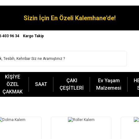
Sizin İçin En Özeli Kalemhane'de!
6 403 96 34
Kargo Takip
KİŞİYE
ÇAKI
Ev Yaşam
H
ÖZEL
SAAT
ÇEŞİTLERİ
Malzemesi
ÇAKMAK