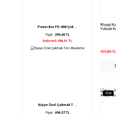
Ahşap Kut
Powerdex PD-808 Çok ...
Yüksek K
Fiyat :
299,00 TL
İndirimli 296,01 TL
404,80 TL
YENI
Kişiye Özel Çakmak T ...
Fiyat :
494,57 TL