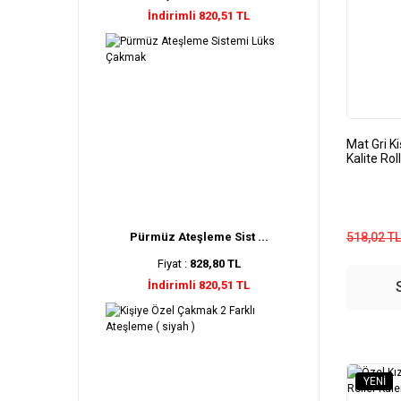
İndirimli 820,51 TL
Mat Gri K
Kalite Ro
518,02 TL
Pürmüz Ateşleme Sist ...
Fiyat :
828,80 TL
İndirimli 820,51 TL
YENI