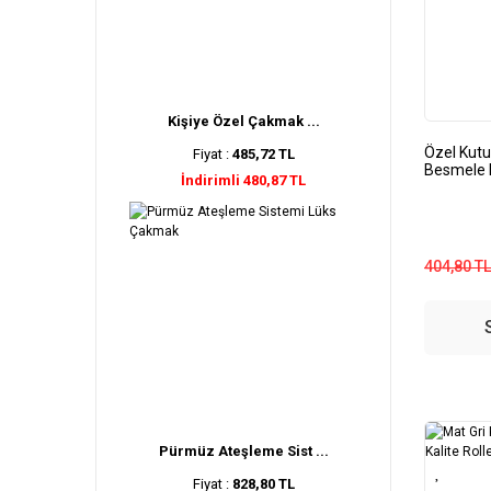
Kişiye Özel Çakmak ...
Özel Kutu
Fiyat :
485,72 TL
Besmele 
İndirimli 480,87 TL
404,80 TL
Pürmüz Ateşleme Sist ...
Fiyat :
828,80 TL