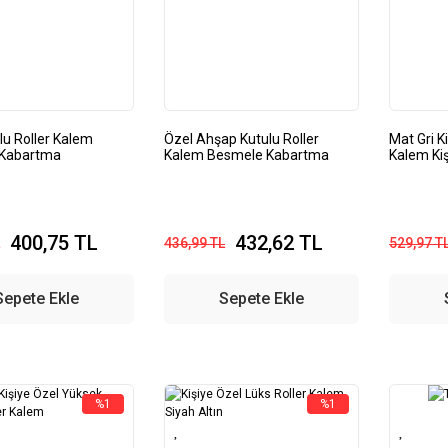
lu Roller Kalem
Özel Ahşap Kutulu Roller
Mat Gri K
Kabartma
Kalem Besmele Kabartma
Kalem Kiş
400,75 TL
432,62 TL
436,99 TL
529,97 T
Sepete Ekle
Sepete Ekle
%1
%1