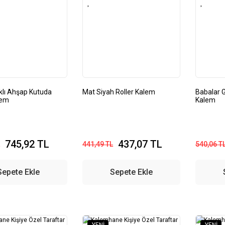
klı Ahşap Kutuda
Mat Siyah Roller Kalem
Babalar 
lem
Kalem
745,92 TL
437,07 TL
441,49 TL
540,06 T
Sepete Ekle
Sepete Ekle