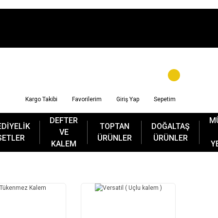
Kargo Takibi
Favorilerim
Giriş Yap
Sepetim
DEFTER
M
EDİYELİK
TOPTAN
DOĞALTAŞ
VE
SETLER
ÜRÜNLER
ÜRÜNLER
KALEM
Y