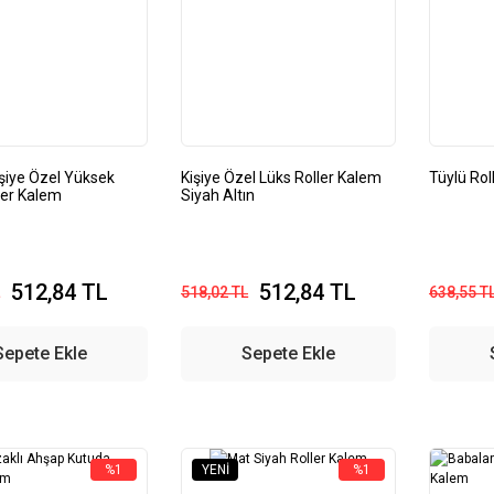
işiye Özel Yüksek
Kişiye Özel Lüks Roller Kalem
Tüylü Rol
ller Kalem
Siyah Altın
512,84 TL
512,84 TL
518,02 TL
638,55 T
Sepete Ekle
Sepete Ekle
%1
YENI
%1