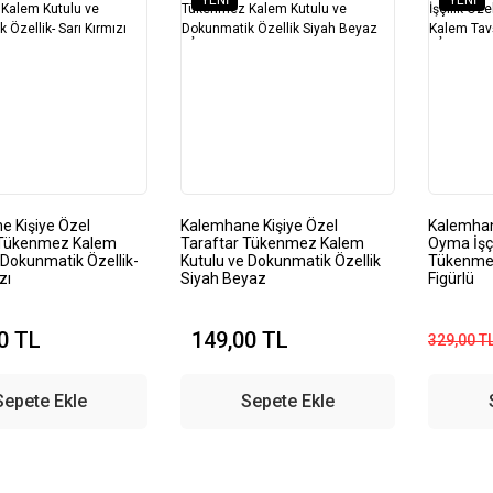
YENI
YENI
e Kişiye Özel
Kalemhane Kişiye Özel
Kalemhane
 Tükenmez Kalem
Taraftar Tükenmez Kalem
Oyma İşç
 Dokunmatik Özellik-
Kutulu ve Dokunmatik Özellik
Tükenme
zı
Siyah Beyaz
Figürlü
0 TL
149,00 TL
329,00 T
Sepete Ekle
Sepete Ekle