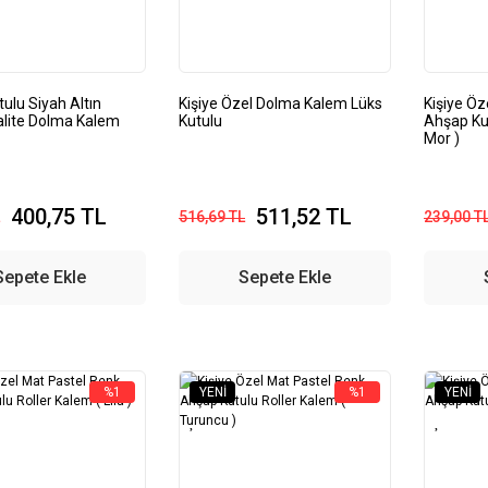
ulu Siyah Altın
Kişiye Özel Dolma Kalem Lüks
Kişiye Öz
alite Dolma Kalem
Kutulu
Ahşap Kut
Mor )
400,75 TL
511,52 TL
516,69 TL
239,00 T
Sepete Ekle
Sepete Ekle
%1
YENI
%1
YENI