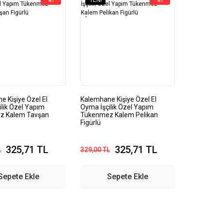
%1
YENI
%1
 Kişiye Özel El
Kalemhane Kişiye Özel El
ilik Özel Yapım
Oyma İşçilik Özel Yapım
z Kalem Tavşan
Tükenmez Kalem Pelikan
Figürlü
325,71 TL
325,71 TL
L
329,00 TL
Sepete Ekle
Sepete Ekle