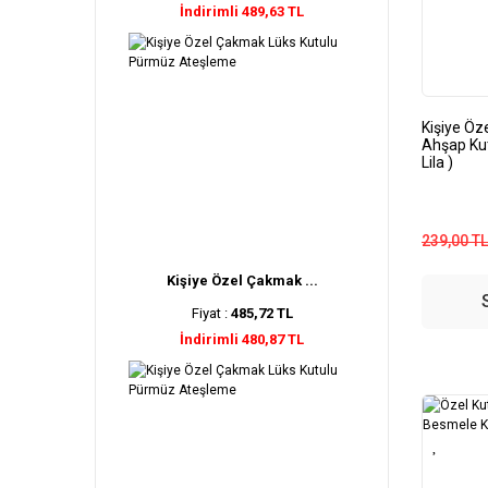
İndirimli 489,63 TL
Kişiye Öz
Ahşap Kut
Lila )
239,00 TL
Kişiye Özel Çakmak ...
Fiyat :
485,72 TL
İndirimli 480,87 TL