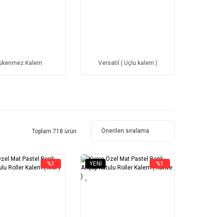
ükenmez Kalem
Versatil ( Uçlu kalem )
Toplam 718 ürün
%1
YENI
%1