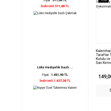
Fiyat :
517,06 TL
YENI
İndirimli 511,88 TL
Kalemhan
Taraftar
Kutulu ve
Sarı Kırmı
Lüks Hediyelik Gazlı ...
Fiyat :
1.451,90 TL
149,0
İndirimli 1.437,38 TL