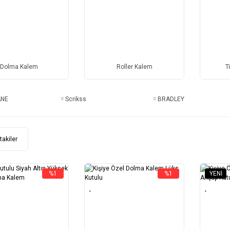
Dolma Kalem
Roller Kalem
T
ANE
Scrikss
BRADLEY
takiler
%1
%1
YENI