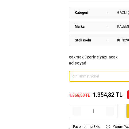
Kategori
GAZLI
Marka
KALEM
Stok Kodu
KHNÇ9
çakmak üzerine yazılacak
ad soyad
1.354,82 TL
1.368,50 TL
Yorum Ya