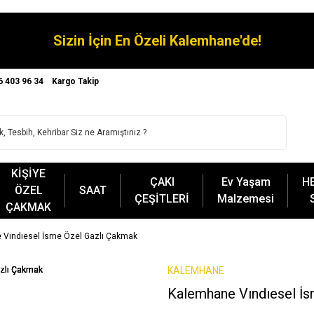
Sizin İçin En Özeli Kalemhane'de!
6 403 96 34
Kargo Takip
KİŞİYE
ÇAKI
Ev Yaşam
H
ÖZEL
SAAT
ÇEŞİTLERİ
Malzemesi
ÇAKMAK
 Vındıesel İsme Özel Gazlı Çakmak
KALEMHANE
Kalemhane Vındıesel İ