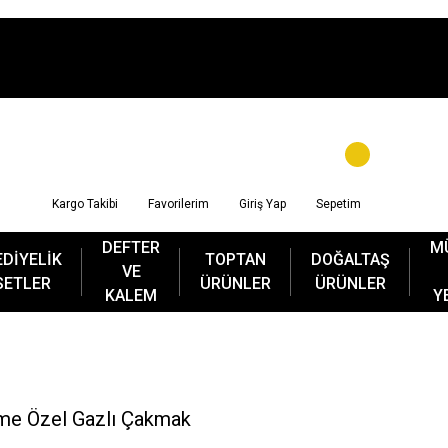
Kargo Takibi
Favorilerim
Giriş Yap
Sepetim
DEFTER
M
EDİYELİK
TOPTAN
DOĞALTAŞ
VE
SETLER
ÜRÜNLER
ÜRÜNLER
KALEM
Y
sme Özel Gazlı Çakmak