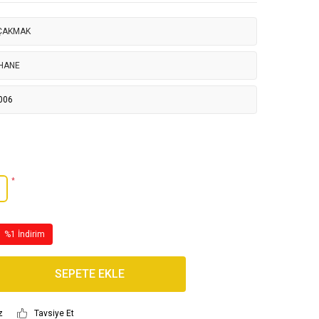
 ÇAKMAK
HANE
006
*
%1 İndirim
SEPETE EKLE
z
Tavsiye Et