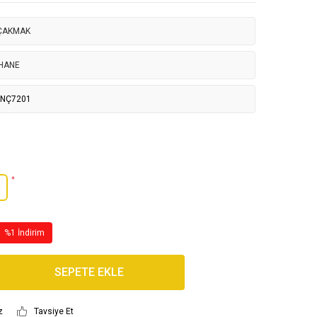
 ÇAKMAK
HANE
HNÇ7201
*
%1 İndirim
SEPETE EKLE
z
Tavsiye Et