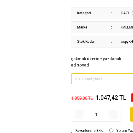
Kategori
GAZLI
Marka
KALEM
Stok Kodu
copyK
çakmak üzerine yazılacak
ad soyad
1.047,42 TL
1.058,00 TL
Yorum Ya