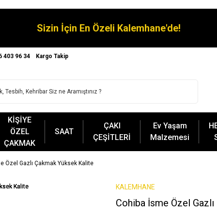
Sizin İçin En Özeli Kalemhane'de!
6 403 96 34
Kargo Takip
KİŞİYE
ÇAKI
Ev Yaşam
H
ÖZEL
SAAT
ÇEŞİTLERİ
Malzemesi
ÇAKMAK
e Özel Gazlı Çakmak Yüksek Kalite
KALEMHANE
Cohiba İsme Özel Gazlı