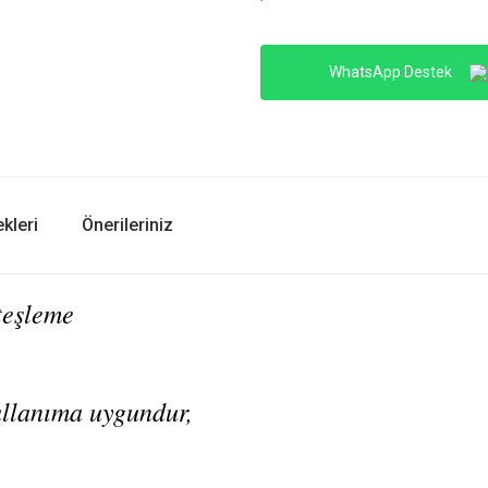
WhatsApp Destek
kleri
Önerileriniz
teşleme
ullanıma uygundur,