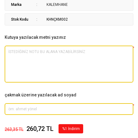
Marka
KALEMHANE
Stok Kodu
KHNÇKM002
Kutuya yazılacak metni yazınız
*
çakmak üzerine yazılacak ad soyad
*
260,72 TL
%1 İndirim
263,35 TL