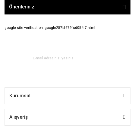
Önerileriniz
google-site-verification: google257bf679fcd054f7.html
E-BÜLTEN ABONE OL !
Kurumsal
Alışveriş