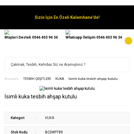
Sizin İçin En Özeli Kalemhane'de!
Müşteri Destek 0546 403 96 34
Whatsapp İletişim 0546 403 96 34
Anasayfa
TESBİH ÇEŞİTLERİ
KUKA
İsimli kuka tesbih ahşap kutulu
İsimli kuka tesbih ahşap kutulu
Kategori
KUKA
Stok Kodu
BCDKP789