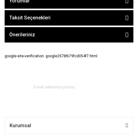
Yorumlar
Taksit Seçenekleri
Önerileriniz
google-site-verification: google257bf679fcd054f7.html
E-BÜLTEN ABONE OL !
Kurumsal