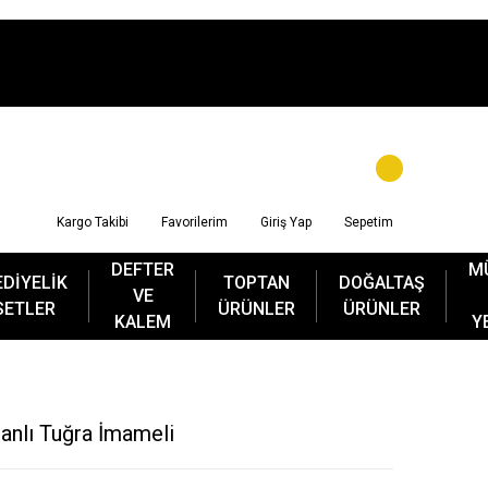
Kargo Takibi
Favorilerim
Giriş Yap
Sepetim
DEFTER
M
EDİYELİK
TOPTAN
DOĞALTAŞ
VE
SETLER
ÜRÜNLER
ÜRÜNLER
KALEM
Y
anlı Tuğra İmameli