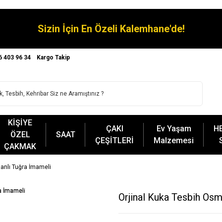
Sizin İçin En Özeli Kalemhane'de!
6 403 96 34
Kargo Takip
KİŞİYE
ÇAKI
Ev Yaşam
H
ÖZEL
SAAT
ÇEŞİTLERİ
Malzemesi
ÇAKMAK
anlı Tuğra İmameli
Orjinal Kuka Tesbih Osm