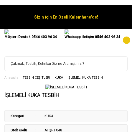
Sizin İçin En Özeli Kalemhane'de!
Müşteri Destek 0546 403 96 34
Whatsapp İletişim 0546 403 96 34
Anasayfa
TESBİH ÇEŞİTLERİ
KUKA
İŞLEMELİ KUKA TESBİH
İŞLEMELİ KUKA TESBİH
Kategori
KUKA
Stok Kodu
AFQRTX48