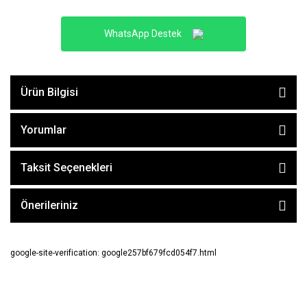
WhatsApp Destek
Ürün Bilgisi
Yorumlar
Taksit Seçenekleri
Önerileriniz
google-site-verification: google257bf679fcd054f7.html
E-BÜLTEN ABONE OL !