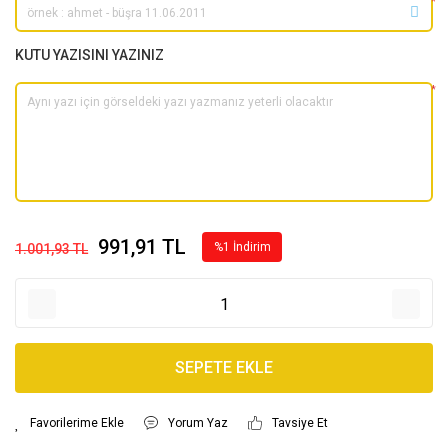
*
KUTU YAZISINI YAZINIZ
*
991,91 TL
%1 İndirim
1.001,93 TL
SEPETE EKLE
Yorum Yaz
Tavsiye Et