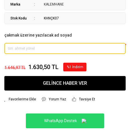
Marka
KALEMHANE
Stok Kodu
KHNÇK07
çakmak üzerine yazılacak ad soyad
*
1.630,50 TL
%1 İndirim
1.646,97 TL
GELİNCE HABER VER
Yorum Yaz
Tavsiye Et
WhatsApp Destek