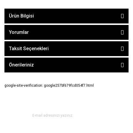
Ürün Bilgisi
Yorumlar
Taksit Seçenekleri
Önerileriniz
google-site-verification: google257bf679fcd054f7.html
E-BÜLTEN ABONE OL !