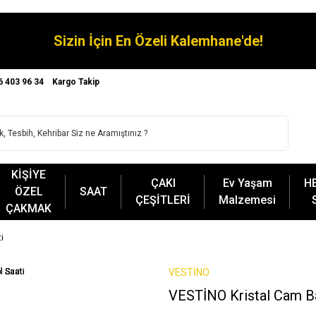
Sizin İçin En Özeli Kalemhane'de!
6 403 96 34
Kargo Takip
KİŞİYE
ÇAKI
Ev Yaşam
H
ÖZEL
SAAT
ÇEŞİTLERİ
Malzemesi
ÇAKMAK
i
VESTİNO
VESTİNO Kristal Cam Ba