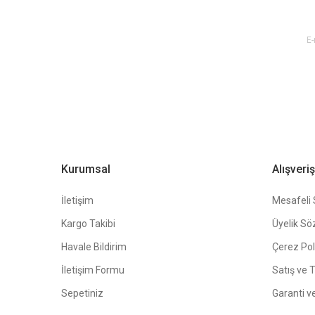
Ürün bilgilerinde hatalar bulunuyor.
E-BÜLTEN ABONE OL !
Ürün fiyatı diğer sitelerden daha pahalı.
Bu ürüne benzer farklı alternatifler olmalı.
Kurumsal
Alışveriş
İletişim
Mesafeli 
Kargo Takibi
Üyelik Sö
Havale Bildirim
Çerez Poli
İletişim Formu
Satış ve 
Sepetiniz
Garanti v