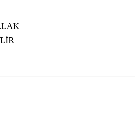
RLAK
LİR
er konularda yetersiz gördüğünüz noktaları öneri formunu kullanarak tarafımıza i
Bu ürüne ilk yorumu siz yapın!
Yorum Yaz