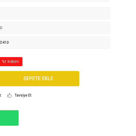
NO
NO410
%1 İndirim
SEPETE EKLE
z
Tavsiye Et