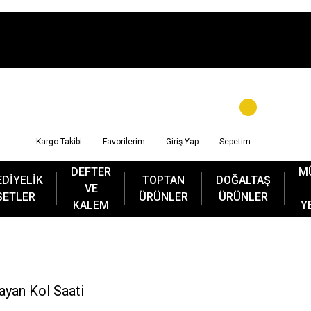
Kargo Takibi
Favorilerim
Giriş Yap
Sepetim
DEFTER
M
EDİYELİK
TOPTAN
DOĞALTAŞ
VE
SETLER
ÜRÜNLER
ÜRÜNLER
KALEM
Y
yan Kol Saati