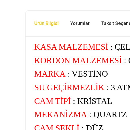
Ürün Bilgisi
Yorumlar
Taksit Seçene
KASA MALZEMESİ
: ÇE
KORDON MALZEMESİ
:
MARKA
: VESTİNO
SU GEÇİRMEZLİK
: 3 A
CAM TİPİ
: KRİSTAL
MEKANİZMA
: QUARTZ
CAM ŞEKLİ
: DÜZ