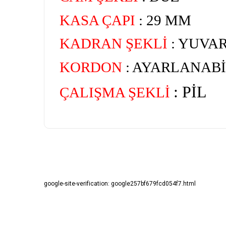
KASA ÇAPI
: 29 MM
KADRAN ŞEKLİ
: YUVA
KORDON
: AYARLANABİ
: PİL
ÇALIŞMA ŞEKLİ
Bu ürünün fiyat bilgisi, resim, ürün açıklamalarında ve diğ
Görüş ve önerileriniz için teşekkür ederiz.
google-site-verification: google257bf679fcd054f7.html
Ürün resmi kalitesiz, bozuk veya görüntülenemiyor.
Ürün açıklamasında eksik bilgiler bulunuyor.