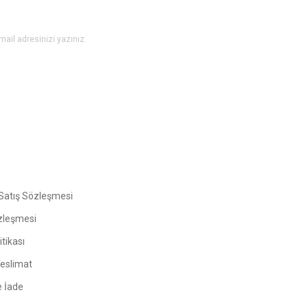
Gönder
Satış Sözleşmesi
zleşmesi
tikası
Teslimat
e İade