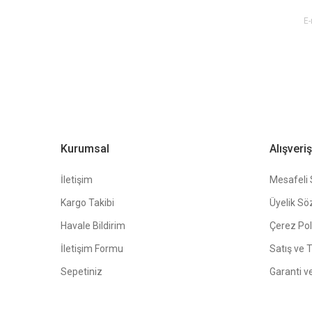
E-BÜLTEN ABONE OL !
Ürün fiyatı diğer sitelerden daha pahalı.
Bu ürüne benzer farklı alternatifler olmalı.
Kurumsal
Alışveriş
İletişim
Mesafeli 
Kargo Takibi
Üyelik Sö
Havale Bildirim
Çerez Poli
İletişim Formu
Satış ve 
Sepetiniz
Garanti v