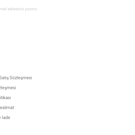
Gönder
Satış Sözleşmesi
zleşmesi
tikası
Teslimat
e İade