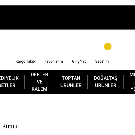
Kargo Takibi
Favorilerim
Giriş Yap
Sepetim
DEFTER
M
EDİYELİK
TOPTAN
DOĞALTAŞ
VE
SETLER
ÜRÜNLER
ÜRÜNLER
KALEM
Y
 Kutulu