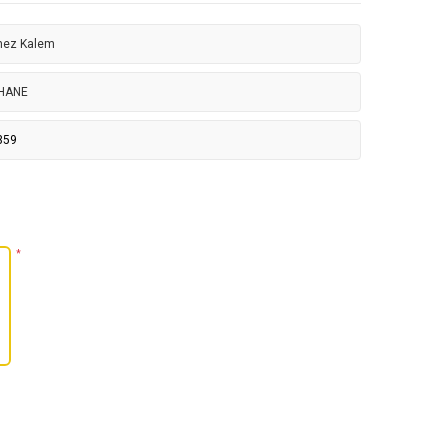
mez Kalem
HANE
359
*