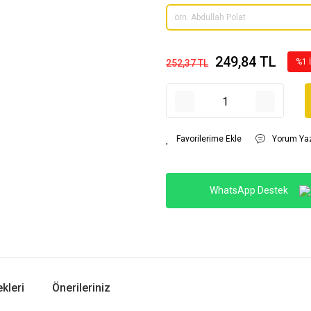
249,84 TL
%1 
252,37 TL
Yorum Ya
WhatsApp Destek
kleri
Önerileriniz