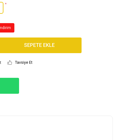
*
İndirim
SEPETE EKLE
z
Tavsiye Et