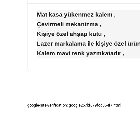
Mat kasa yükenmez kalem ,
Çevirmeli mekanizma ,
Kişiye özel ahşap kutu ,
Lazer markalama ile kişiye özel ürün
Kalem mavi renk yazmkatadır ,
Bu ürünün fiyat bilgisi, resim, ürün açıklamalarında ve diğ
Görüş ve önerileriniz için teşekkür ederiz.
google-site-verification: google257bf679fcd054f7.html
Ürün resmi kalitesiz, bozuk veya görüntülenemiyor.
Ürün açıklamasında eksik bilgiler bulunuyor.
Ürün bilgilerinde hatalar bulunuyor.