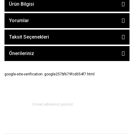
Ürün Bilgisi
Yorumlar
Taksit Seçenekleri
Önerileriniz
google-site-verification: google257bf679fcd054f7.html
E-BÜLTEN ABONE OL !