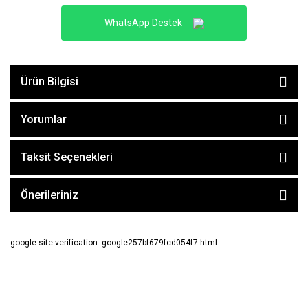
WhatsApp Destek
Ürün Bilgisi
Yorumlar
Taksit Seçenekleri
Önerileriniz
google-site-verification: google257bf679fcd054f7.html
E-BÜLTEN ABONE OL !