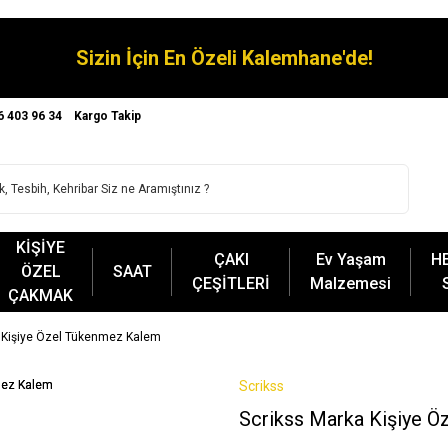
Sizin İçin En Özeli Kalemhane'de!
6 403 96 34
Kargo Takip
KİŞİYE
ÇAKI
Ev Yaşam
H
ÖZEL
SAAT
ÇEŞİTLERİ
Malzemesi
ÇAKMAK
 Kişiye Özel Tükenmez Kalem
Scrikss
Scrikss Marka Kişiye 