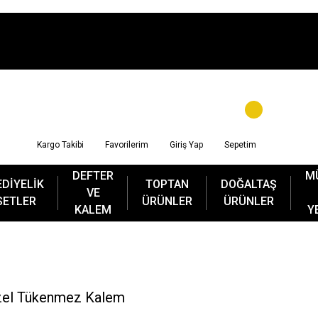
Kargo Takibi
Favorilerim
Giriş Yap
Sepetim
DEFTER
M
EDİYELİK
TOPTAN
DOĞALTAŞ
VE
SETLER
ÜRÜNLER
ÜRÜNLER
KALEM
Y
Özel Tükenmez Kalem