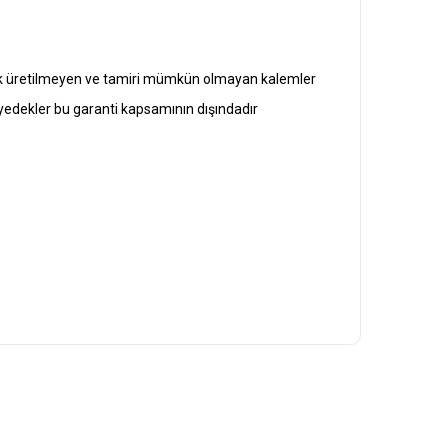
rtık üretilmeyen ve tamiri mümkün olmayan kalemler
en yedekler bu garanti kapsamının dışındadır
letebilirsiniz.