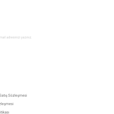
Yorum Yaz
Gönder
Satış Sözleşmesi
zleşmesi
tikası