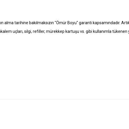
 satın alma tarihine bakılmaksızın "Ömür Boyu" garanti kapsamındadır. A
nkalem uçları, silgi, refiller, mürekkep kartuşu vs. gibi kullanımla tüken
er konularda yetersiz gördüğünüz noktaları öneri formunu kullanarak tarafımıza i
Bu ürüne ilk yorumu siz yapın!