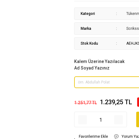
Kategori
Tüken
Marka
Scrikss
Stok Kodu
AEHJK
Kalem Üzerine Yazılacak
Ad Soyad Yazınız
1.239,25 TL
1.251,77 TL
Yorum Ya