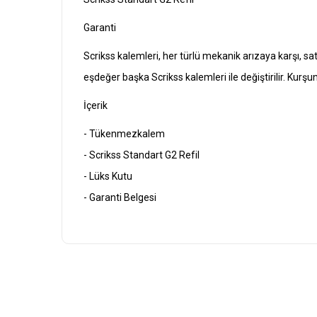
Garanti
Scrikss kalemleri, her türlü mekanik arızaya karşı,
eşdeğer başka Scrikss kalemleri ile değiştirilir. Kurşu
İçerik
- Tükenmezkalem
- Scrikss Standart G2 Refil
- Lüks Kutu
- Garanti Belgesi
Bu ürünün fiyat bilgisi, resim, ürün açıklamalarında ve diğ
Görüş ve önerileriniz için teşekkür ederiz.