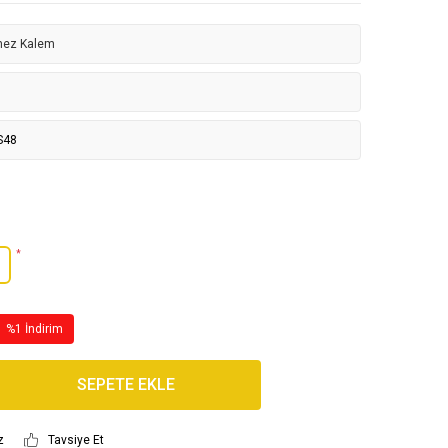
mez Kalem
S48
*
%1 İndirim
SEPETE EKLE
z
Tavsiye Et