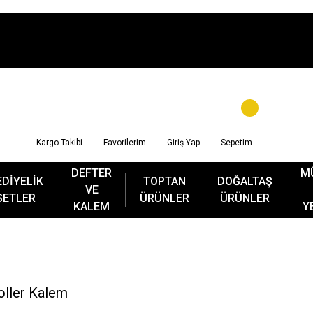
Kargo Takibi
Favorilerim
Giriş Yap
Sepetim
DEFTER
M
EDİYELİK
TOPTAN
DOĞALTAŞ
VE
SETLER
ÜRÜNLER
ÜRÜNLER
KALEM
Y
Roller Kalem