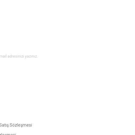
Bu ürüne ilk yorumu siz yapın!
Yorum Yaz
Gönder
Satış Sözleşmesi