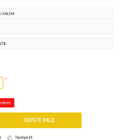
J KALEM
578
*
İndirim
SEPETE EKLE
z
Tavsiye Et