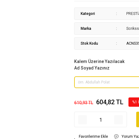
Kategori
PRESTİ
Marka
Scrikss
Stok Kodu
ACNS3
Kalem Üzerine Yazılacak
Ad Soyad Yazınız
604,82 TL
%1 
610,93 TL
Yorum Ya