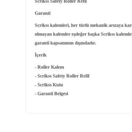
Scrikss Safety Roller Refil
Garanti
Scrikss kalemleri, her türlü mekanik arızaya k
olmayan kalemler eşdeğer başka Scrikss kalemleri 
garanti kapsamının dışındadır.
İçerik
- Roller Kalem
- Scrikss Safety Roller Refil
- Scrikss Kutu
- Garanti Belgesi
Bu ürünün fiyat bilgisi, resim, ürün açıklamalarında ve diğ