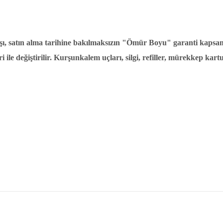
arşı, satın alma tarihine bakılmaksızın "Ömür Boyu" garanti kaps
ile değiştirilir. Kurşunkalem uçları, silgi, refiller, mürekkep kart
er konularda yetersiz gördüğünüz noktaları öneri formunu kullanarak tarafımıza i