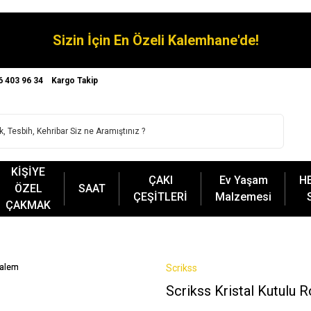
Sizin İçin En Özeli Kalemhane'de!
6 403 96 34
Kargo Takip
KİŞİYE
ÇAKI
Ev Yaşam
H
ÖZEL
SAAT
ÇEŞİTLERİ
Malzemesi
ÇAKMAK
Scrikss
Scrikss Kristal Kutulu 