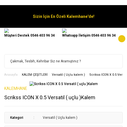
Sizin İçin En Özeli Kalemhane'de!
Müşteri Destek 0546 403 96 34
Whatsapp İletişim 0546 403 96 34
Anasayfa
KALEM ÇEŞİTLERİ
Versatil ( Uçlu kalem )
Scrikss ICON X 0.5 Versat
KALEMHANE
Scrikss ICON X 0.5 Versatil ( uçlu )Kalem
Kategori
Versatil ( Uçlu kalem )