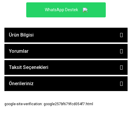
WhatsApp Destek
Ürün Bilgisi
Yorumlar
Taksit Seçenekleri
Önerileriniz
google-site-verification: google257bf679fcd054f7.html
E-BÜLTEN ABONE OL !