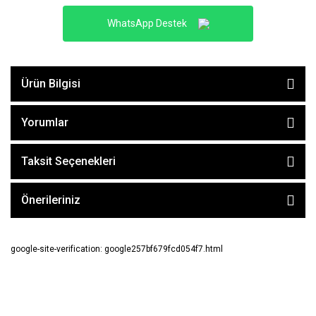
WhatsApp Destek
Ürün Bilgisi
Yorumlar
Taksit Seçenekleri
Önerileriniz
google-site-verification: google257bf679fcd054f7.html
E-BÜLTEN ABONE OL !