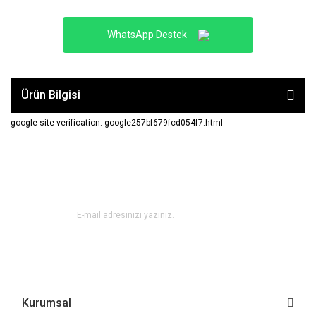
WhatsApp Destek
Ürün Bilgisi
google-site-verification: google257bf679fcd054f7.html
E-BÜLTEN ABONE OL !
Kurumsal