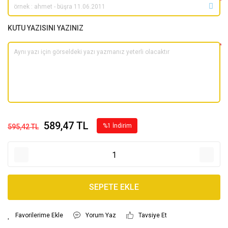
*
KUTU YAZISINI YAZINIZ
*
589,47 TL
%1 İndirim
595,42 TL
SEPETE EKLE
Yorum Yaz
Tavsiye Et