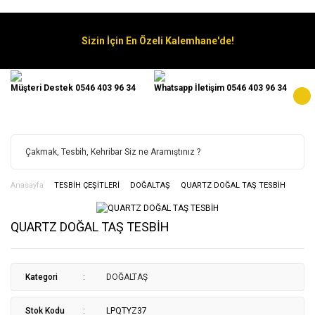
Sizin İçin En Özeli Kalemhane'de!
Müşteri Destek 0546 403 96 34
Whatsapp İletişim 0546 403 96 34
Anasayfa
TESBİH ÇEŞİTLERİ
DOĞALTAŞ
QUARTZ DOĞAL TAŞ TESBİH
QUARTZ DOĞAL TAŞ TESBİH
Kategori
DOĞALTAŞ
Stok Kodu
LPQTYZ37