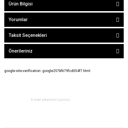
Ürün Bilgisi
Yorumlar
Taksit Seçenekleri
Önerileriniz
google-site-verification: google257bf679fcd054f7.html
E-BÜLTEN ABONE OL !