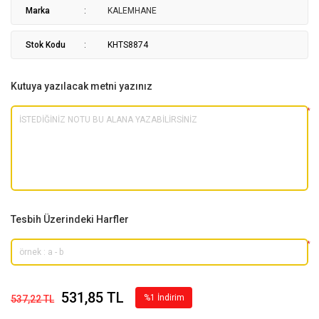
Marka
KALEMHANE
Stok Kodu
KHTS8874
Kutuya yazılacak metni yazınız
*
Tesbih Üzerindeki Harfler
*
531,85 TL
%1 İndirim
537,22 TL