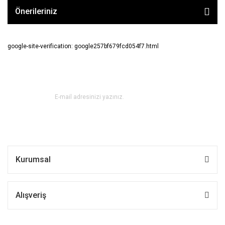
Önerileriniz
google-site-verification: google257bf679fcd054f7.html
E-BÜLTEN ABONE OL !
Kurumsal
Alışveriş