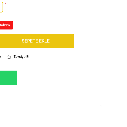
*
İndirim
SEPETE EKLE
z
Tavsiye Et