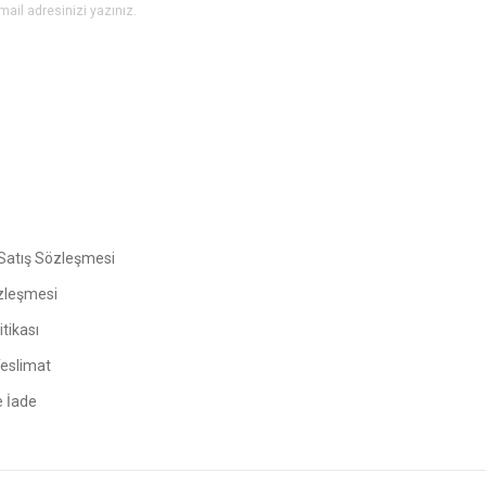
Gönder
Satış Sözleşmesi
zleşmesi
tikası
Teslimat
e İade