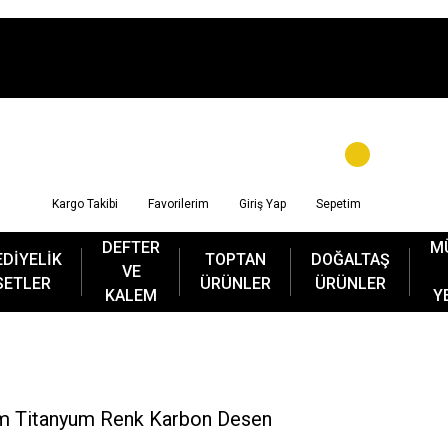
Kargo Takibi
Favorilerim
Giriş Yap
Sepetim
DEFTER
M
EDİYELİK
TOPTAN
DOĞALTAŞ
VE
SETLER
ÜRÜNLER
ÜRÜNLER
KALEM
Y
em Titanyum Renk Karbon Desen