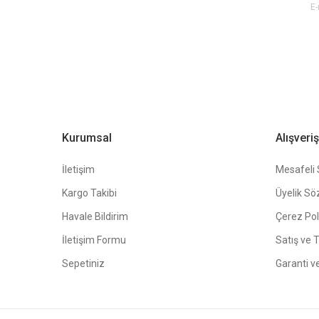
E-BÜLTEN ABONE OL !
Ürün fiyatı diğer sitelerden daha pahalı.
Bu ürüne benzer farklı alternatifler olmalı.
Kurumsal
Alışveriş
İletişim
Mesafeli 
Kargo Takibi
Üyelik Sö
Havale Bildirim
Çerez Poli
İletişim Formu
Satış ve 
Sepetiniz
Garanti v