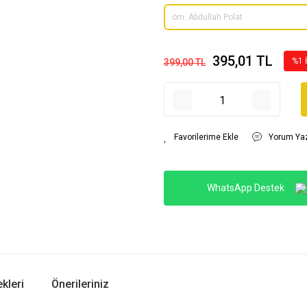
395,01 TL
%1 
399,00 TL
Yorum Ya
WhatsApp Destek
kleri
Önerileriniz