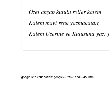
Özel ahşap kutulu roller kalem
Kalem mavi renk yazmakatdır,
Kalem Üzerine ve Kutusuna yazı 
Bu ürünün fiyat bilgisi, resim, ürün açıklamalarında ve diğ
Görüş ve önerileriniz için teşekkür ederiz.
google-site-verification: google257bf679fcd054f7.html
Ürün resmi kalitesiz, bozuk veya görüntülenemiyor.
Ürün açıklamasında eksik bilgiler bulunuyor.
Ürün bilgilerinde hatalar bulunuyor.