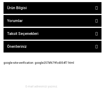
Ürün Bilgisi
Yorumlar
Taksit Seçenekleri
Önerileriniz
google-site-verification: google257bf679fcd054f7.html
E-BÜLTEN ABONE OL !