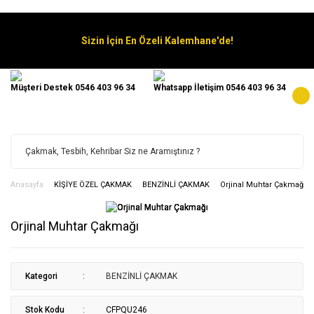
Sizin İçin En Özeli Kalemhane'de!
Müşteri Destek 0546 403 96 34
Whatsapp İletişim 0546 403 96 34
Anasayfa
KİŞİYE ÖZEL ÇAKMAK
BENZİNLİ ÇAKMAK
Orjinal Muhtar Çakmağı
Orjinal Muhtar Çakmağı
Kategori
BENZİNLİ ÇAKMAK
Stok Kodu
CFPQU246