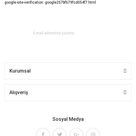
google-site-verification: google257bf679fcd054f7.html
E-BÜLTEN ABONE OL !
Kurumsal
Alışveriş
Sosyal Medya