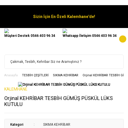
Sizin İçin En Özeli Kalemhane'de!
Müşteri Destek 0546 403 96 34
Whatsapp İletişim 0546 403 96 34
Anasayfa
TESBİH ÇEŞİTLERİ
SIKMA KEHRİBAR
Orjinal KEHRİBAR TESBİH G
KALEMHANE
Orjinal KEHRİBAR TESBİH GÜMÜŞ PÜSKÜL LÜKS
KUTULU
Kategori
SIKMA KEHRİBAR