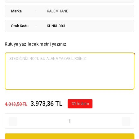
Marka
KALEMHANE
Stok Kodu
KHNKH003
Kutuya yazılacak metni yazınız
*
3.973,36 TL
%1 İndirim
4.013,50 TL