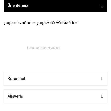
Önerileriniz
google-site-verification: google257bf679fcd054f7.html
E-BÜLTEN ABONE OL !
Kurumsal
Alışveriş