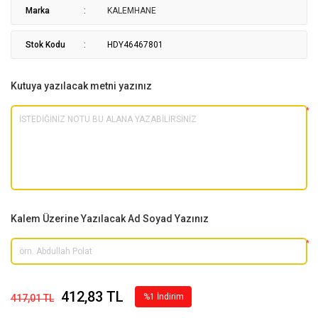
Marka
KALEMHANE
Stok Kodu
HDY46467801
Kutuya yazılacak metni yazınız
*
Kalem Üzerine Yazılacak Ad Soyad Yazınız
*
412,83 TL
%1 İndirim
417,01 TL