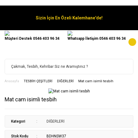
Sizin İçin En Özeli Kalemhane'de!
Müşteri Destek 0546 403 96 34
Whatsapp İletişim 0546 403 96 34
Anasayfa
TESBİH ÇEŞİTLERİ
DİĞERLERİ
Mat cam isimli tesbih
Mat cam isimli tesbih
Kategori
DİĞERLERİ
Stok Kodu
BDHNSW37