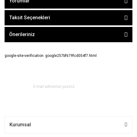
Yorumlar
Taksit Seçenekleri
Önerileriniz
google-site-verification: google257bf679fcd054f7.html
E-BÜLTEN ABONE OL !
Kurumsal