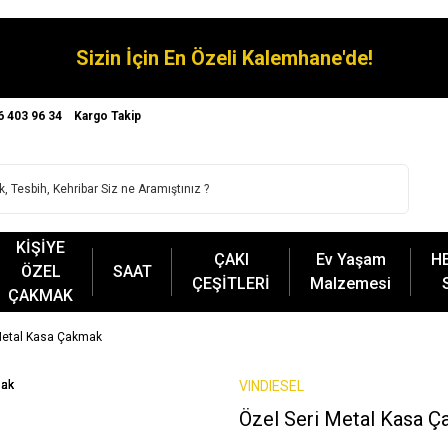
Sizin İçin En Özeli Kalemhane'de!
6 403 96 34
Kargo Takip
KİŞİYE
ÇAKI
Ev Yaşam
H
ÖZEL
SAAT
ÇEŞİTLERİ
Malzemesi
ÇAKMAK
Metal Kasa Çakmak
VINDIESEL
Özel Seri Metal Kasa 