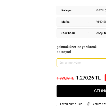
Kategori
GAZLI
Marka
VINDIE
Stok Kodu
copyS
çakmak üzerine yazılacak
ad soyad
1.270,26 TL
1.283,09 TL
GELİN
Yorum Ya