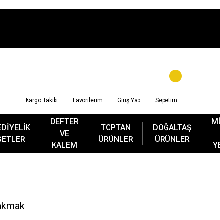
Kargo Takibi
Favorilerim
Giriş Yap
Sepetim
DEFTER
M
EDİYELİK
TOPTAN
DOĞALTAŞ
VE
SETLER
ÜRÜNLER
ÜRÜNLER
KALEM
Y
Çakmak