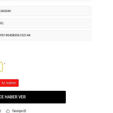
 ÇAKMAK
SEL
NYD190438556102144
*
%1 İndirim
CE HABER VER
z
Tavsiye Et