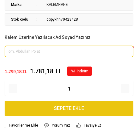
Marka
KALEMHANE
Stok Kodu
copykhn70423428
Kalem Üzerine Yazılacak Ad Soyad Yazınız
*
1.781,18 TL
%1 İndirim
1.799,18 TL
SEPETE EKLE
Yorum Yaz
Tavsiye Et