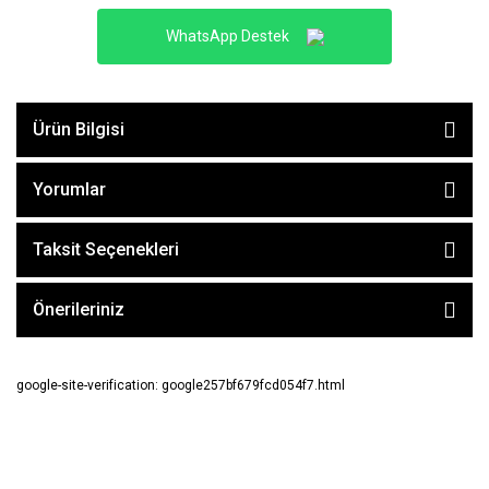
WhatsApp Destek
Ürün Bilgisi
Yorumlar
Taksit Seçenekleri
Önerileriniz
google-site-verification: google257bf679fcd054f7.html
E-BÜLTEN ABONE OL !