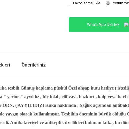
Yorum Ya
WhatsApp Destek
kleri
Önerileriniz
 kuka tesbih Gümüş kaplama püskül Özel ahşap kutu hediye ( istediğ
yerine " ayyıldız , tüç hilal , elif vav , bozkurt , kalp veya harf ta
ır ÖRN. ( AYYILIDIZ) Kuka hakkında ; Sağlık açısından antibakteri
de yaygın olarak kullanılmıştır. Tesbihin öneminin büyük olduğu
derdi. Antibakteriyel ve antiseptik özellikleri bulunan kuka, bu dön