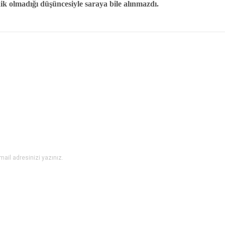
k olmadığı düşüncesiyle saraya bile alınmazdı.
er konularda yetersiz gördüğünüz noktaları öneri formunu kullanarak tarafımıza i
Bu ürüne ilk yorumu siz yapın!
Yorum Yaz