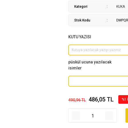
Kategori
KUKA
Stok Kodu
DMPQR
KUTU YAZISI
püskül ucuna yazılacak
isimler
486,05 TL
%1 
490,96 TL