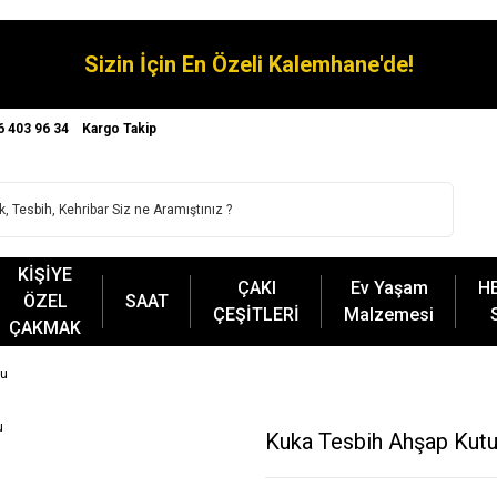
Sizin İçin En Özeli Kalemhane'de!
6 403 96 34
Kargo Takip
KİŞİYE
ÇAKI
Ev Yaşam
H
ÖZEL
SAAT
ÇEŞİTLERİ
Malzemesi
ÇAKMAK
lu
Kuka Tesbih Ahşap Kutu