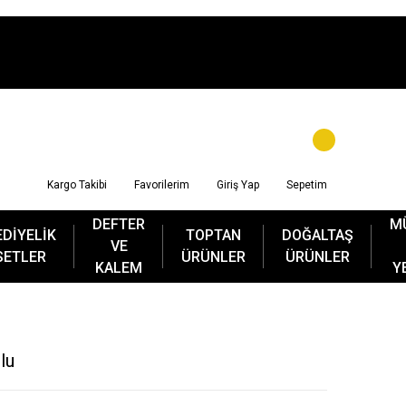
Kargo Takibi
Favorilerim
Giriş Yap
Sepetim
DEFTER
M
EDİYELİK
TOPTAN
DOĞALTAŞ
VE
SETLER
ÜRÜNLER
ÜRÜNLER
KALEM
Y
lu