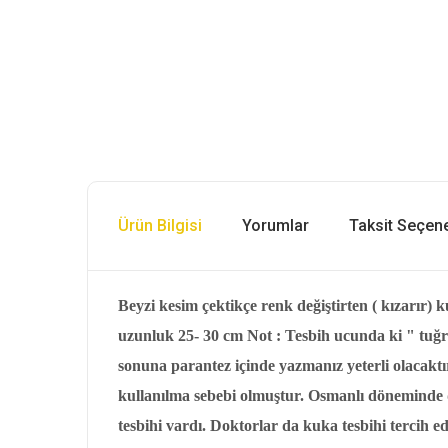
Ürün Bilgisi
Yorumlar
Taksit Seçene
Beyzi kesim çektikçe renk değiştirten ( kızarır)
uzunluk 25- 30 cm Not : Tesbih ucunda ki " tuğra " 
sonuna parantez içinde yazmanız yeterli olacakt
kullanılma sebebi olmuştur. Osmanlı döneminde 
tesbihi vardı. Doktorlar da kuka tesbihi tercih e