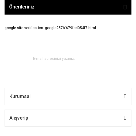
Önerileriniz
google-site-verification: google257bf679fcd054f7.html
E-BÜLTEN ABONE OL !
Kurumsal
Alışveriş