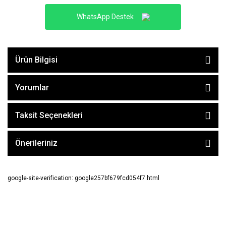
WhatsApp Destek
Ürün Bilgisi
Yorumlar
Taksit Seçenekleri
Önerileriniz
google-site-verification: google257bf679fcd054f7.html
E-BÜLTEN ABONE OL !