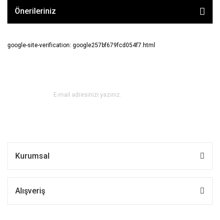
Önerileriniz
google-site-verification: google257bf679fcd054f7.html
E-BÜLTEN ABONE OL !
Kurumsal
Alışveriş