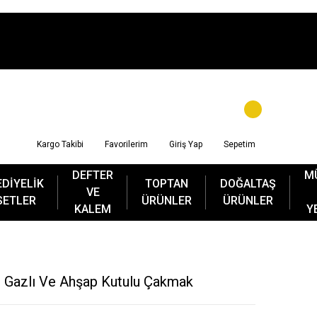
Kargo Takibi
Favorilerim
Giriş Yap
Sepetim
DEFTER
M
EDİYELİK
TOPTAN
DOĞALTAŞ
VE
SETLER
ÜRÜNLER
ÜRÜNLER
KALEM
Y
lı Gazlı Ve Ahşap Kutulu Çakmak