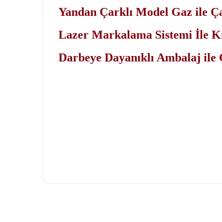
Yandan Çarklı Model Gaz ile Ç
Lazer Markalama Sistemi İle K
Darbeye Dayanıklı Ambalaj ile 
Bu ürünün fiyat bilgisi, resim, ürün açıklamalarında ve diğ
Görüş ve önerileriniz için teşekkür ederiz.