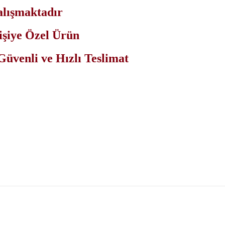
alışmaktadır
işiye Özel Ürün
Güvenli ve Hızlı Teslimat
er konularda yetersiz gördüğünüz noktaları öneri formunu kullanarak tarafımıza i
Bu ürüne ilk yorumu siz yapın!