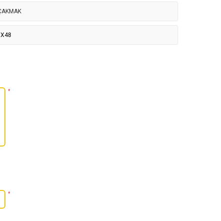
 ÇAKMAK
X48
*
*