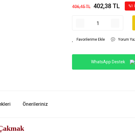
402,38 TL
%1 
406,45 TL
Yorum Ya
WhatsApp Destek
kleri
Önerileriniz
h Çakmak