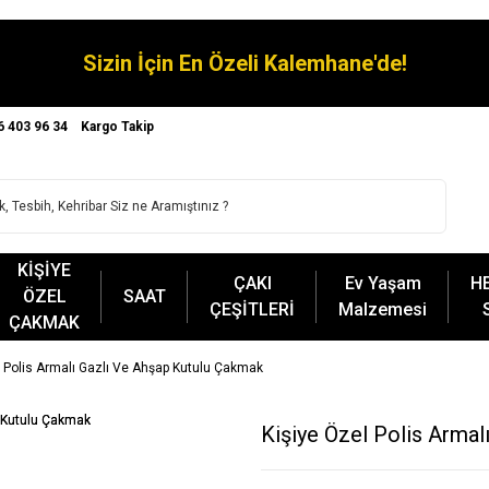
Sizin İçin En Özeli Kalemhane'de!
6 403 96 34
Kargo Takip
KİŞİYE
ÇAKI
Ev Yaşam
H
ÖZEL
SAAT
ÇEŞİTLERİ
Malzemesi
ÇAKMAK
l Polis Armalı Gazlı Ve Ahşap Kutulu Çakmak
Kişiye Özel Polis Arma