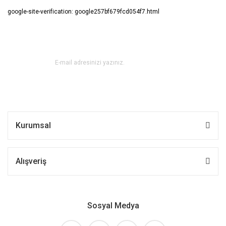
google-site-verification: google257bf679fcd054f7.html
E-BÜLTEN ABONE OL !
Kurumsal
Alışveriş
Sosyal Medya