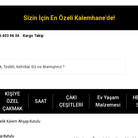
Sizin İçin En Özeli Kalemhane'de!
6 403 96 34
Kargo Takip
KİŞİYE
ÇAKI
Ev Yaşam
H
ÖZEL
SAAT
ÇEŞİTLERİ
Malzemesi
ÇAKMAK
yelik Kalem Ahşap Kutulu