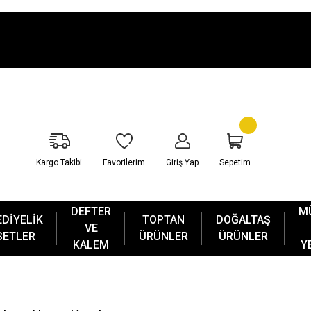
Sepetim
Kargo Takibi
Favorilerim
Giriş Yap
DEFTER
M
EDİYELİK
TOPTAN
DOĞALTAŞ
VE
SETLER
ÜRÜNLER
ÜRÜNLER
KALEM
Y