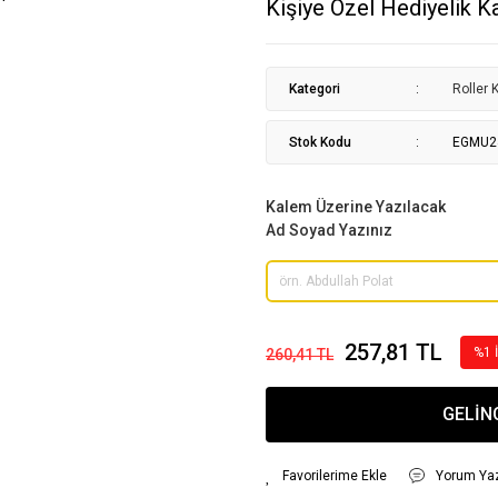
Kişiye Özel Hediyelik 
Kategori
Roller 
Stok Kodu
EGMU2
Kalem Üzerine Yazılacak
Ad Soyad Yazınız
257,81 TL
%1 
260,41 TL
GELİN
Yorum Ya