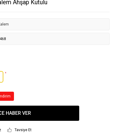
Kalem Ahşap Kutulu
Kalem
468
*
İndirim
CE HABER VER
z
Tavsiye Et