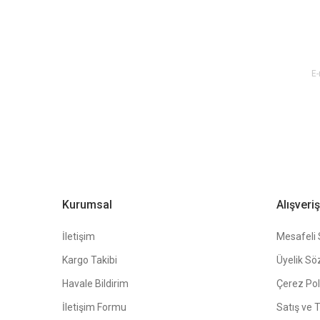
Ürün açıklamasında eksik bilgiler bulunuyor.
Ürün bilgilerinde hatalar bulunuyor.
E-BÜLTEN ABONE OL !
Ürün fiyatı diğer sitelerden daha pahalı.
Bu ürüne benzer farklı alternatifler olmalı.
Kurumsal
Alışveriş
İletişim
Mesafeli 
Kargo Takibi
Üyelik Sö
Havale Bildirim
Çerez Poli
İletişim Formu
Satış ve 