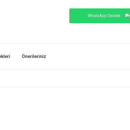
WhatsApp Destek
kleri
Önerileriniz
er konularda yetersiz gördüğünüz noktaları öneri formunu kullanarak tarafımıza i
Bu ürüne ilk yorumu siz yapın!
Yorum Yaz