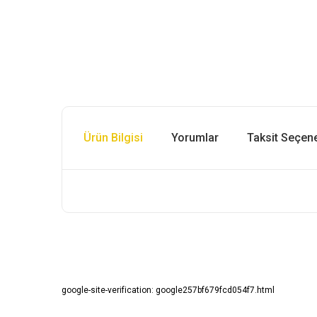
Ürün Bilgisi
Yorumlar
Taksit Seçene
Bu ürünün fiyat bilgisi, resim, ürün açıklamalarında ve diğ
Görüş ve önerileriniz için teşekkür ederiz.
google-site-verification: google257bf679fcd054f7.html
Ürün resmi kalitesiz, bozuk veya görüntülenemiyor.