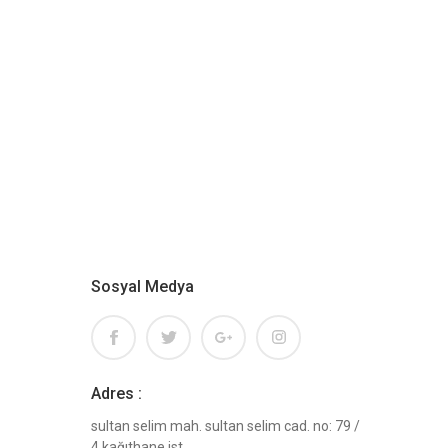
Sosyal Medya
Adres :
sultan selim mah. sultan selim cad. no: 79 /
4 kağıthane ist.