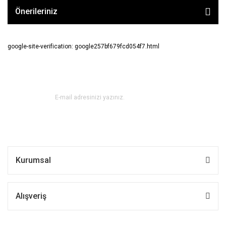
Önerileriniz
google-site-verification: google257bf679fcd054f7.html
E-BÜLTEN ABONE OL !
Kurumsal
Alışveriş