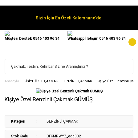
Sizin İçin En Özeli Kalemhane'de!
Müşteri Destek 0546 403 96 34
Whatsapp İletişim 0546 403 96 34
Anasayfa
KİŞİYE ÖZEL ÇAKMAK
BENZİNLİ ÇAKMAK
Kişiye Özel Benzinli Ç
Kişiye Özel Benzinli Çakmak GÜMÜŞ
Kategori
BENZİNLİ ÇAKMAK
Stok Kodu
DFKMRWYZ_edd302