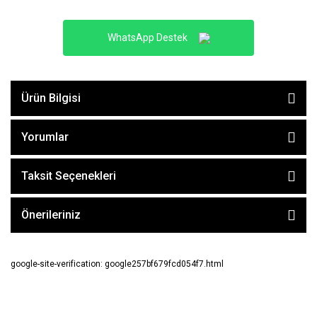
WhatsApp Destek
Ürün Bilgisi
Yorumlar
Taksit Seçenekleri
Önerileriniz
google-site-verification: google257bf679fcd054f7.html
E-BÜLTEN ABONE OL !