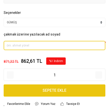
Seçenekler
çakmak üzerine yazılacak ad soyad
*
862,61 TL
%1 İndirim
871,32 TL
SEPETE EKLE
Yorum Yaz
Tavsiye Et