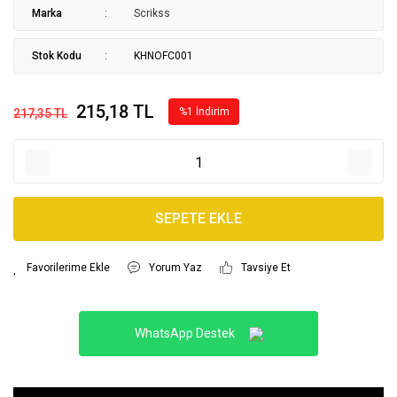
Marka
Scrikss
Stok Kodu
KHNOFC001
215,18 TL
%1 İndirim
217,35 TL
SEPETE EKLE
Yorum Yaz
Tavsiye Et
WhatsApp Destek