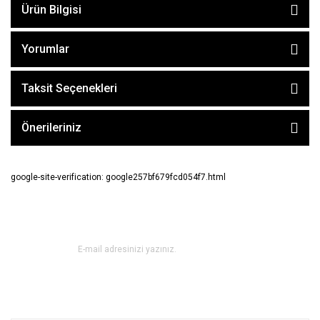
Ürün Bilgisi
Yorumlar
Taksit Seçenekleri
Önerileriniz
google-site-verification: google257bf679fcd054f7.html
E-BÜLTEN ABONE OL !