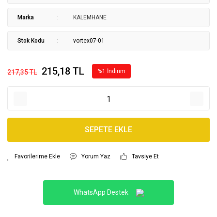
Marka
KALEMHANE
Stok Kodu
vortex07-01
215,18 TL
%1 İndirim
217,35 TL
SEPETE EKLE
Yorum Yaz
Tavsiye Et
WhatsApp Destek