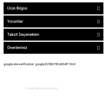
Ürün Bilgisi
Yorumlar
Taksit Seçenekleri
Önerileriniz
google-site-verification: google257bf679fcd054f7.html
E-BÜLTEN ABONE OL !