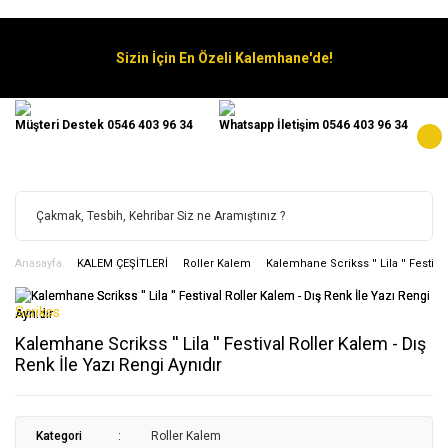
Sizin İçin En Özeli Kalemhane'de!
Müşteri Destek 0546 403 96 34
Whatsapp İletişim 0546 403 96 34
Anasayfa
KALEM ÇEŞİTLERİ
Roller Kalem
Kalemhane Scrikss '' Lila '' Festiva
Scrikss
Kalemhane Scrikss '' Lila '' Festival Roller Kalem - Dış
Renk İle Yazı Rengi Aynıdır
Kategori
Roller Kalem