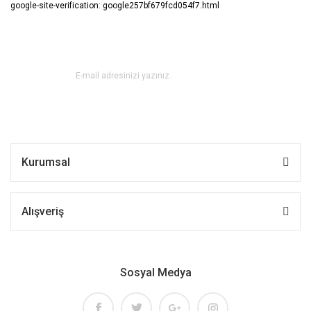
google-site-verification: google257bf679fcd054f7.html
E-BÜLTEN ABONE OL !
Kurumsal
Alışveriş
Sosyal Medya