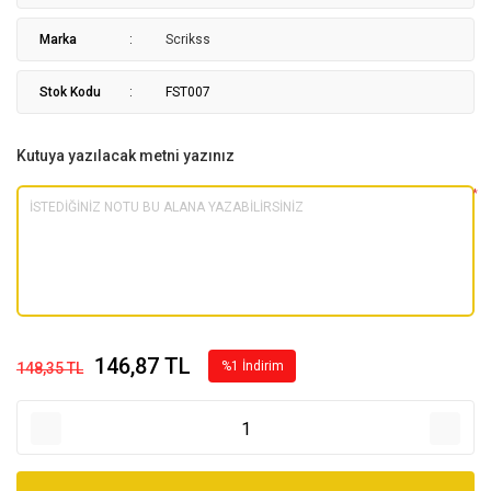
Marka
Scrikss
Stok Kodu
FST007
Kutuya yazılacak metni yazınız
*
146,87 TL
%1 İndirim
148,35 TL