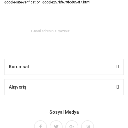
google-site-verification: google257bf679fcd054f7.html
E-BÜLTEN ABONE OL !
Kurumsal
Alışveriş
Sosyal Medya