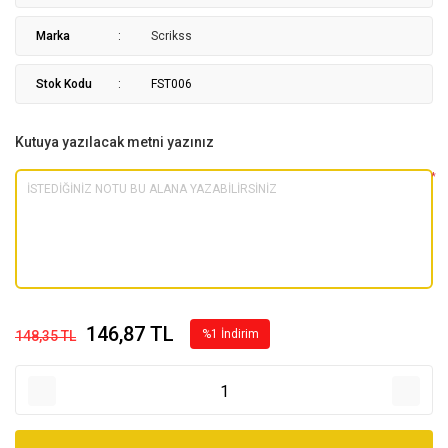
Marka
Scrikss
Stok Kodu
FST006
Kutuya yazılacak metni yazınız
*
146,87 TL
%1 İndirim
148,35 TL