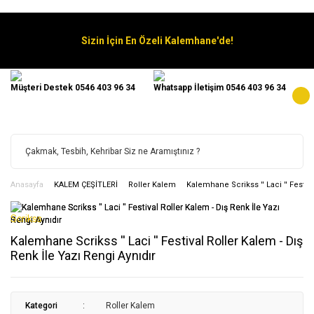
Sizin İçin En Özeli Kalemhane'de!
Müşteri Destek 0546 403 96 34
Whatsapp İletişim 0546 403 96 34
Anasayfa
KALEM ÇEŞİTLERİ
Roller Kalem
Kalemhane Scrikss '' Laci '' Festiv
Scrikss
Kalemhane Scrikss '' Laci '' Festival Roller Kalem - Dış
Renk İle Yazı Rengi Aynıdır
Kategori
Roller Kalem