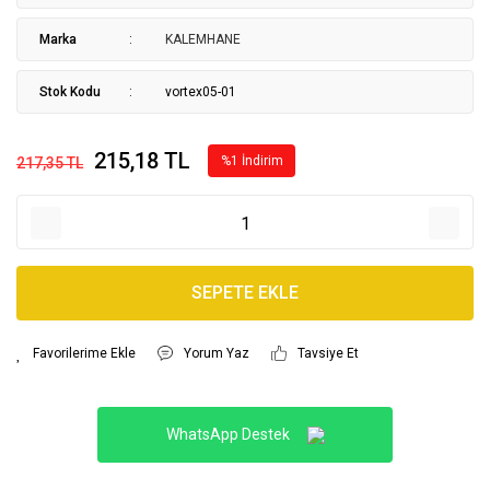
Marka
KALEMHANE
Stok Kodu
vortex05-01
215,18 TL
%1 İndirim
217,35 TL
SEPETE EKLE
Yorum Yaz
Tavsiye Et
WhatsApp Destek