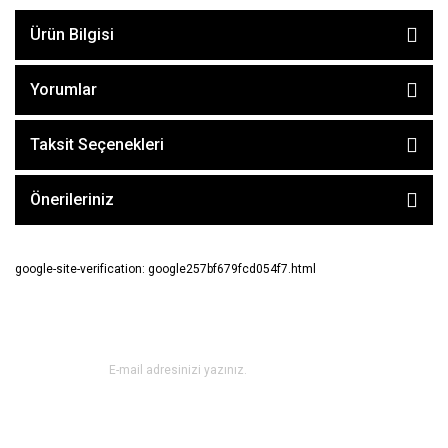
Ürün Bilgisi
Yorumlar
Taksit Seçenekleri
Önerileriniz
google-site-verification: google257bf679fcd054f7.html
E-BÜLTEN ABONE OL !