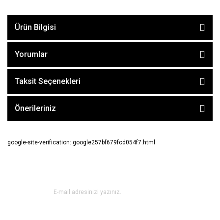
Ürün Bilgisi
Yorumlar
Taksit Seçenekleri
Önerileriniz
google-site-verification: google257bf679fcd054f7.html
E-BÜLTEN ABONE OL !