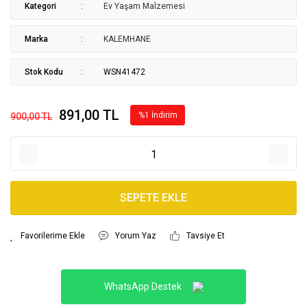
Kategori
Ev Yaşam Malzemesi
Marka
KALEMHANE
Stok Kodu
WSN41472
891,00 TL
%1 İndirim
900,00 TL
SEPETE EKLE
Yorum Yaz
Tavsiye Et
WhatsApp Destek