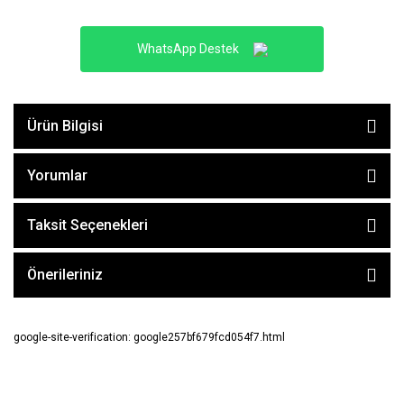
WhatsApp Destek
Ürün Bilgisi
Yorumlar
Taksit Seçenekleri
Önerileriniz
google-site-verification: google257bf679fcd054f7.html
E-BÜLTEN ABONE OL !