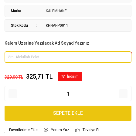
Marka
KALEMHANE
Stok Kodu
KHNAHP0011
Kalem Üzerine Yazılacak Ad Soyad Yazınız
*
325,71 TL
%1 İndirim
329,00 TL
SEPETE EKLE
Yorum Yaz
Tavsiye Et