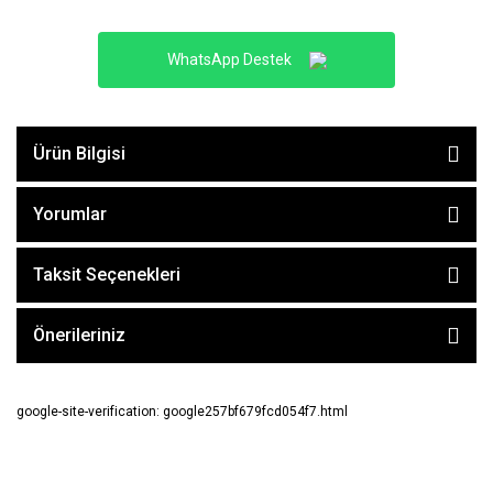
WhatsApp Destek
Ürün Bilgisi
Yorumlar
Taksit Seçenekleri
Önerileriniz
google-site-verification: google257bf679fcd054f7.html
E-BÜLTEN ABONE OL !