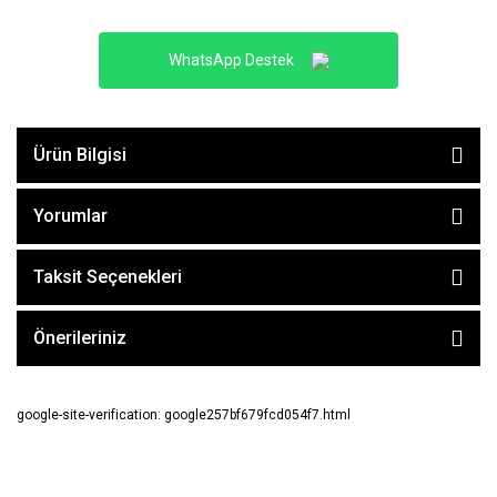
WhatsApp Destek
Ürün Bilgisi
Yorumlar
Taksit Seçenekleri
Önerileriniz
google-site-verification: google257bf679fcd054f7.html
E-BÜLTEN ABONE OL !