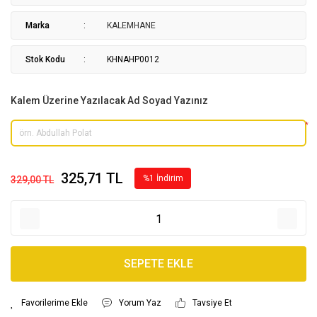
Marka
KALEMHANE
Stok Kodu
KHNAHP0012
Kalem Üzerine Yazılacak Ad Soyad Yazınız
*
325,71 TL
%1 İndirim
329,00 TL
SEPETE EKLE
Yorum Yaz
Tavsiye Et