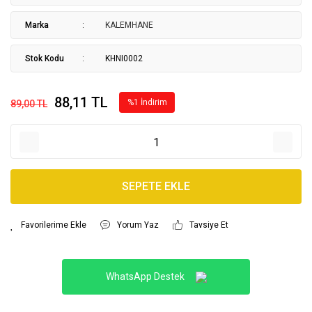
Marka
KALEMHANE
Stok Kodu
KHNI0002
88,11 TL
%1 İndirim
89,00 TL
SEPETE EKLE
Yorum Yaz
Tavsiye Et
WhatsApp Destek