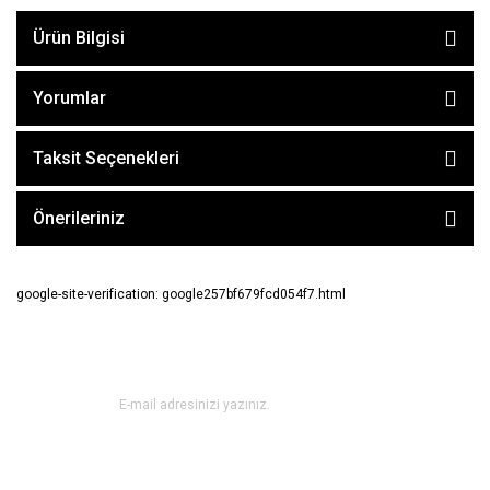
Ürün Bilgisi
Yorumlar
Taksit Seçenekleri
Önerileriniz
google-site-verification: google257bf679fcd054f7.html
E-BÜLTEN ABONE OL !