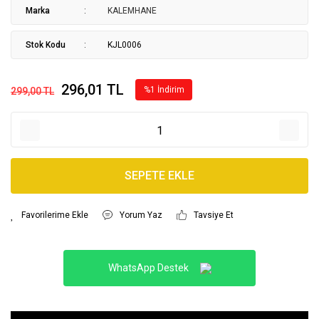
Marka
KALEMHANE
Stok Kodu
KJL0006
296,01 TL
%1 İndirim
299,00 TL
SEPETE EKLE
Yorum Yaz
Tavsiye Et
WhatsApp Destek