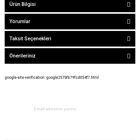
Ürün Bilgisi
Yorumlar
Taksit Seçenekleri
Önerileriniz
google-site-verification: google257bf679fcd054f7.html
E-BÜLTEN ABONE OL !