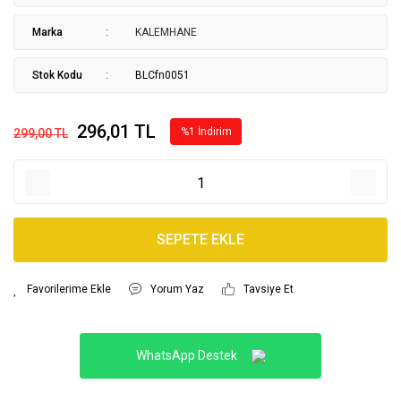
Marka
KALEMHANE
Stok Kodu
BLCfn0051
296,01 TL
%1 İndirim
299,00 TL
SEPETE EKLE
Yorum Yaz
Tavsiye Et
WhatsApp Destek