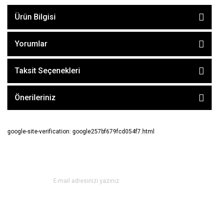
Ürün Bilgisi
Yorumlar
Taksit Seçenekleri
Önerileriniz
google-site-verification: google257bf679fcd054f7.html
E-BÜLTEN ABONE OL !