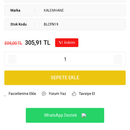
Marka
KALEMHANE
Stok Kodu
BLCFN19
305,91 TL
%1 İndirim
309,00 TL
SEPETE EKLE
Yorum Yaz
Tavsiye Et
WhatsApp Destek