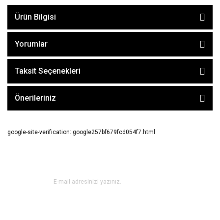
Ürün Bilgisi
Yorumlar
Taksit Seçenekleri
Önerileriniz
google-site-verification: google257bf679fcd054f7.html
E-BÜLTEN ABONE OL !